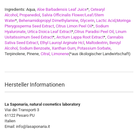
Ingredients: Aqua,
Aloe Barbadensis Leaf Juice
*,
Cetearyl
Alcohol
,
Propanediol
,
Salvia Officinalis Flower/Leaf/Stem
Water
*,
Behenamidopropyl Dimethylamine
,
Glycerin
,
Lactic Acid
,
Moringa
Pterygosperma Seed Extract
,
Citrus Limon Peel Oil
*,
Sodium
Hyaluronate
,
Urtica Dioica Leaf Extract
*,
Citrus Paradisi Peel Oil
,
Linum
Usitatissimum Seed Extract
*,
Arctium Lappa Root Extract
*,
Cannabis
Sativa Seed Extract
,
Ethyl Lauroyl Arginate Hcl
,
Maltodextrin
,
Benzyl
Alcohol
,
Sodium Benzoate
,
Xanthan Gum
,
Potassium Sorbate
,
Terpinolene, Pinene,
Citral
,
Limonene
(*aus ökologischer Landwirtschaft)
Hersteller Informationen
La Saponaria, natural cosmetics laboratory
Viai dei Transporti 3
61122 Pesaro PU
Italien
Email: info@lasaponaria.it