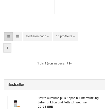
Sortieren nach
pro Seite
Sortieren nach
16 pro Seite
1
1
bis
9
(von insgesamt
9
)
Bestseller
Sovita Curcuma plus Kapseln, Unterstützung
Leberfunktion und Fettstoffwechsel
20,95 EUR