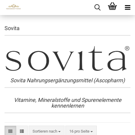
Sovita
Sovita Nahrungsergänzungsmittel (Ascopharm)
Vitamine, Mineralstoffe und Spurenelemente
kennenlernen
Sortieren nach
pro Seite
Sortieren nach
16 pro Seite